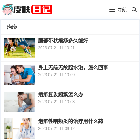
首
导航
页
首
疱疹
页
皮
腰部带状疱疹多久能好
2023-07-21 11:10:21
肤
过
护
敏
黑
身上无缘无故起水泡，怎么回事
2023-07-21 11:10:09
理
性
头
青
皮
春
皮
疱疹复发频繁怎么办
2023-07-21 11:10:03
炎
痘
肤
毛
瘙
囊
泡疹性咽颊炎的治疗用什么药
粉
2023-07-21 11:09:12
痒
炎
刺
抗