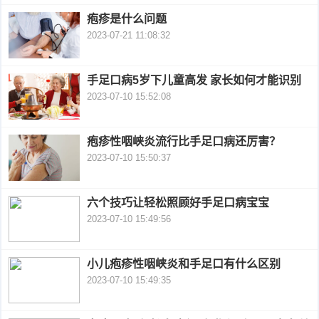
疱疹是什么问题
衰
痤
2023-07-21 11:08:32
老
疮
风
手足口病5岁下儿童高发 家长如何才能识别
疹
皮
2023-07-10 15:52:08
肤
疹
疱疹性咽峡炎流行比手足口病还厉害？
护
子
湿
2023-07-10 15:50:37
理
疹
疱
六个技巧让轻松照顾好手足口病宝宝
疹
2023-07-10 15:49:56
水
痘
荨
小儿疱疹性咽峡炎和手足口有什么区别
2023-07-10 15:49:35
麻
鱼
疹
鳞
手