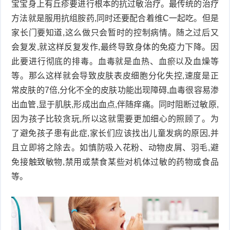
宝宝身上有丘疹要进行根本的抗过敏治疗。最传统的治疗
衰
痤
方法就是服用抗组胺药,同时还要配合着维C一起吃。但是
家长门要知道,这么做只会暂时的控制病情。随之过后又
老
疮
风
会复发,就这样反复发作,最终导致身体的免疫力下降。因
此要进行彻底的排毒。血毒就是血热、血瘀以及血燥等
疹
皮
等。那么这样就会导致皮肤表皮细胞分化失控,速度是正
肤
疹
常皮肤的7倍,分化不全的皮肤功能出现障碍,血毒很容易渗
出血管,显于肌肤,形成出血点,伴随痒痛。同时阻断过敏原,
护
子
湿
因为孩子比较贪玩,所以这就需要更加细心的照顾了。为
了避免孩子患有此症,家长们应该找出儿童发病的原因,并
理
疹
疱
且立即将之除去。如慎防吸入花粉、动物皮屑、羽毛,避
疹
水
免接触致敏物,禁用或禁食某些对机体过敏的药物或食品
等。
痘
荨
麻
鱼
疹
鳞
手