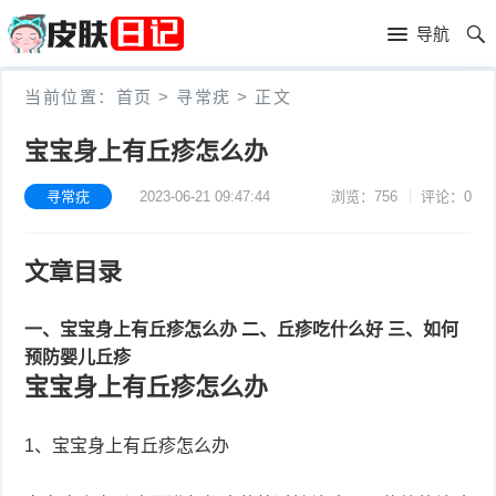
首
导航
页
首
当前位置：
首页
>
寻常疣
>
正文
页
皮
宝宝身上有丘疹怎么办
肤
过
寻常疣
2023-06-21 09:47:44
浏览：756
评论：0
护
敏
黑
文章目录
理
性
头
青
皮
春
一、宝宝身上有丘疹怎么办
二、丘疹吃什么好
三、如何
皮
预防婴儿丘疹
炎
痘
肤
毛
宝宝身上有丘疹怎么办
瘙
囊
粉
1、宝宝身上有丘疹怎么办
痒
炎
刺
抗