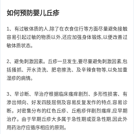
如何预防婴儿丘疹
1、有过敏体质的人,除了在衣食住行等方面尽量避免接触
容易引起过敏的物质以外,还应加强身体锻炼,以便改善过
敏体质状态。
2、避免刺激因素。丘疹一旦发生,要尽量避免刺激因素,包
括搔抓、开水烫洗、肥皂擦洗、及辛辣食物等,以免加重
湿疹的病情。
3、早诊断、早治疗根据临床瘙痒剧烈、多形性损害、有
渗出倾向、好发四肢屈侧及容易反复发作的特点,容易诊
断。对密集分布的红色丘疹、丘疱疹伴剧烈瘙痒,应早期
治疗。由于早期丘疹大多属于急性期或亚急性期,因此外
用药治疗应循序相应的原则。