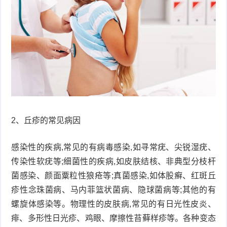
症
足
疣
口
寻
常
扁
疣
平
尖
疣
锐
癣
2、丘疹的常见病因
湿
白
感染性的疾病,常见的有病毒感染,如寻常疣、尖锐湿疣、
疣
传染性软疣等;细菌性的疾病,如皮肤结核、非典型分枝杆
癜
菌感染、颜面粟粒性狼疮等;真菌感染,如体股癣、红斑丘
风
疹性念珠菌病、马内菲篮状菌病、隐球菌病等;其他的有
螺旋体感染等。物理性的皮肤病,常见的有日光性皮炎、
痱、多形性日光疹、鸡眼、摩擦性苔藓样疹等。各种变态