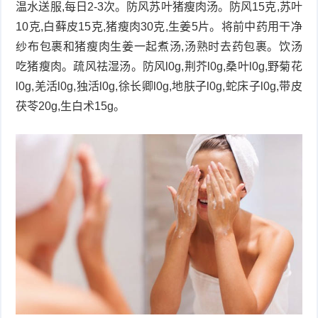
温水送服,每日2-3次。防风苏叶猪瘦肉汤。防风15克,苏叶
10克,白藓皮15克,猪瘦肉30克,生姜5片。将前中药用干净
纱布包裹和猪瘦肉生姜一起煮汤,汤熟时去药包裹。饮汤
吃猪瘦肉。疏风祛湿汤。防风l0g,荆芥l0g,桑叶l0g,野菊花
l0g,羌活l0g,独活l0g,徐长卿l0g,地肤子l0g,蛇床子l0g,带皮
茯苓20g,生白术15g。