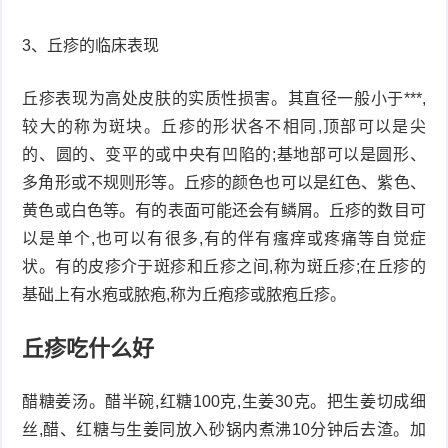
3、丘疹的临床表现
丘疹表现为高处皮肤的实质性损害。其直径一般小于***,
较大的称为斑块。丘疹的形状各不相同,顶部可以是尖
的、圆的、变平的或中央有凹陷的;基地部可以是圆形、
多角形或不规则形等。丘疹的颜色也可以是红色、紫色、
黄色或白色等。有的表面可能还会有鳞屑。丘疹的数目可
以是单个,也可以有很多,有的伴有瘙痒或疼痛等自觉症
状。有的皮疹介于斑疹和丘疹之间,称为斑丘疹;在丘疹的
基础上有水疱或脓疱,称为丘疱疹或脓疱丘疹。
丘疹吃什么好
醋糖姜汤。醋半碗,红糖100克,生姜30克。把生姜切成细
丝,醋、红糖与生姜同放入砂锅内煮沸10分钟后去渣。加