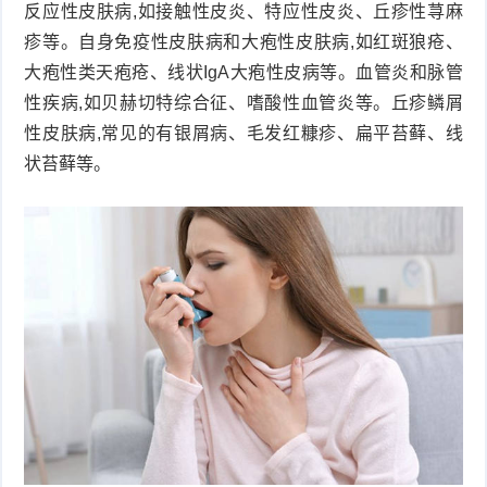
反应性皮肤病,如接触性皮炎、特应性皮炎、丘疹性荨麻
疹等。自身免疫性皮肤病和大疱性皮肤病,如红斑狼疮、
大疱性类天疱疮、线状IgA大疱性皮病等。血管炎和脉管
性疾病,如贝赫切特综合征、嗜酸性血管炎等。丘疹鳞屑
性皮肤病,常见的有银屑病、毛发红糠疹、扁平苔藓、线
状苔藓等。