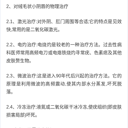
2、对绒毛状小阴唇的物理治疗
症
足
疣
2.1、激光治疗:对外阴、肛门周围等合适;它的特点是见效
口
寻
快,常用的是二氧化碳激光。
常
扁
2.2、电灼治疗:电烧灼是较老的一种治疗方法。过去性病
疣
平
尖
科医师常用高频电刀或电烙铁烧灼寻常疣、色素痣及其他
皮肤赘生物。
疣
锐
癣
2.3、微波治疗:这是进入90年代后兴起的治疗方法。它的
湿
白
原理是利用微波的高频震动,使其内部水分蒸发,坏死脱
疣
落。
癜
风
2.4、冷冻治疗:液氮或二氧化碳干冰冷冻,使疣组织(即皮肤
损害局部)坏死。