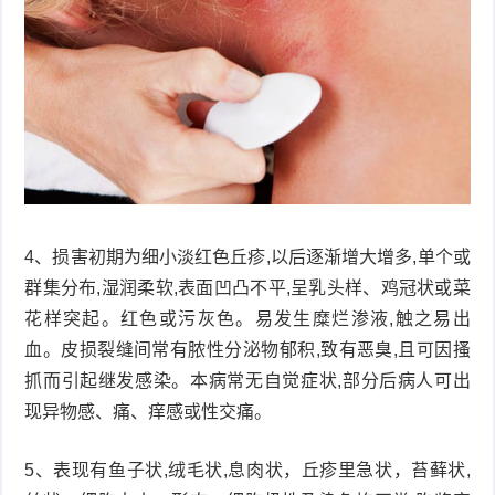
4、损害初期为细小淡红色丘疹,以后逐渐增大增多,单个或
群集分布,湿润柔软,表面凹凸不平,呈乳头样、鸡冠状或菜
花样突起。红色或污灰色。易发生糜烂渗液,触之易出
血。皮损裂缝间常有脓性分泌物郁积,致有恶臭,且可因搔
抓而引起继发感染。本病常无自觉症状,部分后病人可出
现异物感、痛、痒感或性交痛。
5、表现有鱼子状,绒毛状,息肉状，丘疹里急状，苔藓状,