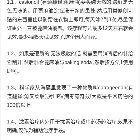
1.1、castor oil (有道翻译:蓖麻油)要买纯天然的,最好是无
衰
痤
色无味的。用蓖麻油涂在洗干净的患处,然后用类似创可
贴的东西盖住以防蹭在衣物上即可,每天涂2到3次,尽量保
老
疮
风
证患处一直被蓖麻油覆盖。该疗程可达最多12天左右就会
见效,最少4到5天就见效了,这个因人而异。
疹
皮
肤
1.2、如果是硬质的,无法吸收的话,就需要用消毒后的针给
疹
它刮开,然后混合蓖麻油与baking soda ,然后按方法1使用
护
子
湿
即可。
理
疹
疱
1.3、科学家从海藻里发现了一种物质叫carrageenan(有
道翻译:角叉菜胶),对HPV病毒有奇效!大概是平常药物的
疹
水
100倍以上!
痘
荨
1.4、激素治疗内外用干扰素治疗或中药汤药治疗,效果不
麻
鱼
明确,仅作为辅助治疗手段。
疹
鳞
手