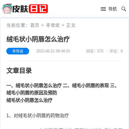
首
导航
页
首
当前位置：
首页
>
寻常疣
>
正文
页
皮
绒毛状小阴唇怎么治疗
肤
过
寻常疣
2023-06-21 09:48:01
浏览：675
评论：0
护
敏
黑
文章目录
理
性
头
青
皮
春
一、绒毛状小阴唇怎么治疗
二、绒毛小阴唇的表现
三、
皮
绒毛小阴唇的原因及预防
炎
痘
肤
毛
绒毛状小阴唇怎么治疗
瘙
囊
粉
1、对绒毛状小阴唇的药物治疗
痒
炎
刺
抗