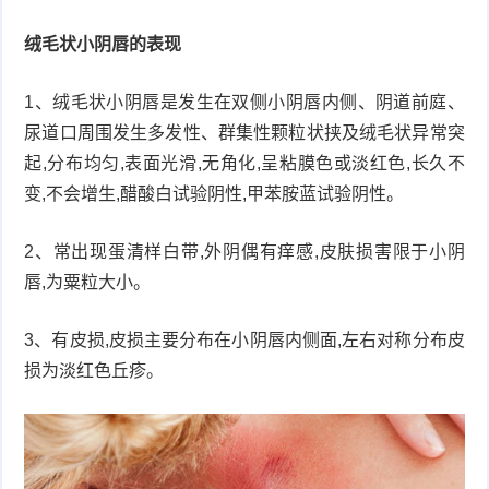
绒毛状小阴唇的表现
1、绒毛状小阴唇是发生在双侧小阴唇内侧、阴道前庭、
尿道口周围发生多发性、群集性颗粒状挟及绒毛状异常突
起,分布均匀,表面光滑,无角化,呈粘膜色或淡红色,长久不
变,不会增生,醋酸白试验阴性,甲苯胺蓝试验阴性。
2、常出现蛋清样白带,外阴偶有痒感,皮肤损害限于小阴
唇,为粟粒大小。
3、有皮损,皮损主要分布在小阴唇内侧面,左右对称分布皮
损为淡红色丘疹。