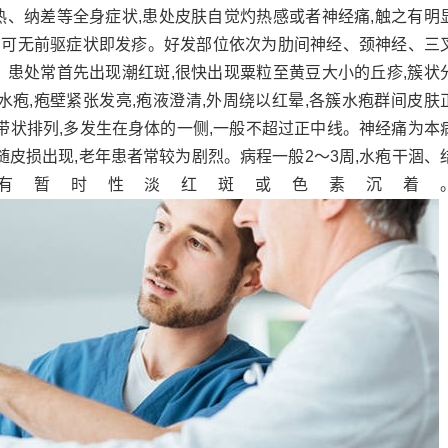
热、纳差等全身症状,患处皮肤自觉灼热感或者神经痛,触之有明
,亦可无前驱症状即发疹。好发部位依次为肋间神经、颈神经、三
。患处常首先出现潮红斑,很快出现粟粒至黄豆大小的丘疹,簇状
水疱,疱壁紧张发亮,疱液澄清,外周绕以红晕,各簇水疱群间皮肤
带状排列,多发生在身体的一侧,一般不超过正中线。神经痛为本
随皮损出现,老年患者常较为剧烈。病程一般2～3周,水疱干涸、
有暂时性淡红斑或色素沉着