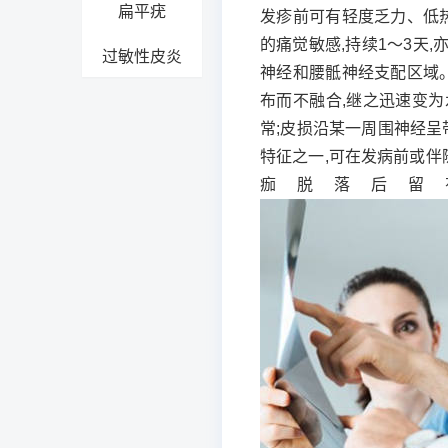
扁平疣
发疹前可有轻度乏力、低
的痛觉敏感,持续1～3天
过敏性皮炎
神经和腰骶神经支配区域
布而不融合,继之迅速变为
常;皮损沿某一周围神经呈
特征之一,可在发病前或伴
痂脱落后留