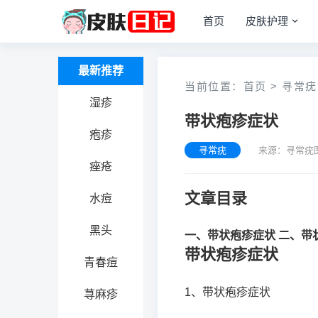
首页
皮肤护理
最新推荐
当前位置：
首页
>
寻常疣
湿疹
带状疱疹症状
疱疹
寻常疣
来源：寻常疣
痤疮
文章目录
水痘
黑头
一、带状疱疹症状
二、带
带状疱疹症状
青春痘
1、带状疱疹症状
荨麻疹