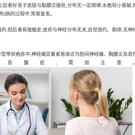
,后者好发于皮肤与黏膜交接处,分布无一定规律,水疱较小易破,
热)病的过程中,常易复发。
的,但后者有接触史,皮疹与神经分布无关,自觉烧灼、剧痒,无神
疹型带状疱疹中,神经痛显著者易误诊为肋间神经痛、胸膜炎及急
等急腹症,需加注意