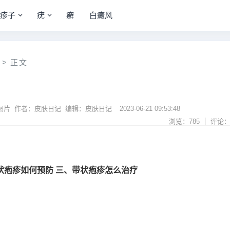
疹子
疣
癣
白癜风
>
正文
图片 作者：皮肤日记 编辑：皮肤日记
2023-06-21 09:53:48
浏览：785
评论：
状疱疹如何预防
三、带状疱疹怎么治疗