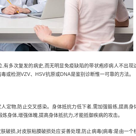
位,有多次复发的病史,而无明显免疫缺陷的带状疱疹病人不出现
毒或检测VZV、HSV抗原或DNA是鉴别诊断惟一可靠的方法。
定人定物,防止交叉感染。身体抵抗力低下者,需加强锻练,提高身
锻炼身体,增强体魄,提高身体抵抗力,才能抵御疾病的攻击。
皮肤破损,对皮肤粘膜破损处应妥善处理,防止病毒(病毒:是由一个