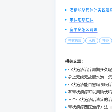
酒精能杀死体外尖锐湿
带状疱疹症状
扁平疣怎么调理
带状疱疹
水疱
神经
相关文章：
带状疱疹治疗周期多久呢
身上无缘无故起水泡，怎
带状疱疹能自愈吗 如何
有带状疱疹可以用碘伏吗
三个带状疱疹后遗症的治
带状疱疹西医治疗方法