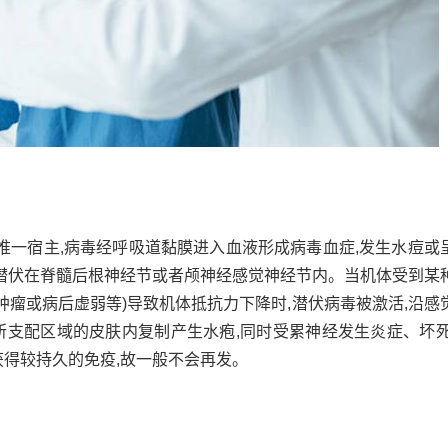
惟一宿主,病毒经呼吸道黏膜进入血液形成病毒血症,发生水痘或
期潜伏在脊髓后根神经节或者颅神经感觉神经节内。当机体受到某
肿瘤或病后虚弱等)导致机体抵抗力下降时,潜伏病毒被激活,沿感
所支配区域的皮肤内复制产生水疱,同时受累神经发生炎症、坏死
得较持久的免疫,故一般不会再发。