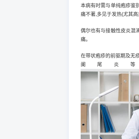
本病有时需与单纯疱疹鉴别
痛不著,多见于发热(尤其高
偶尔也有与接触性皮炎混淆
痛。
在带状疱疹的前驱期及无
阑尾炎