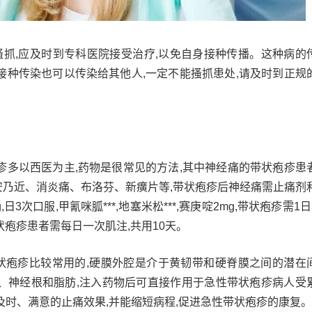
搔抓,应及时到专科医院接受治疗,以免自身接种传播。这种病的
接种传染也可以传染给其他人,一定不能搔抓患处,请及时到正规
疹多以西医为主,药物是很常见的方法,其中神经痛的带状疱疹患
安乃近、消炎痛、布洛芬、新癀片等,带状疱疹后神经痛需止痛剂
日3次口服,甲氰咪胍***,地塞米松***,赛庚啶2mg,带状疱疹需1日
,带状疱疹患者需每日一次肌注,共用10天。
状疱疹比较常用的,硬膜外腔是介于黄韧带和硬脊膜之间的潜在
管、神经根和脂肪,注入药物后可直接作用于急性带状疱疹病人受
及时、满意的止痛效果,并能缩短病程,促进急性带状疱疹的康复。