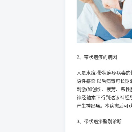
2、带状疱疹的病因
人是水痘-带状疱疹病毒的
隐性感染,以后病毒可长
刺激(如创伤、疲劳、恶性
神经轴索下行到达该神经
产生神经痛。本病愈后可获
3、带状疱疹鉴别诊断