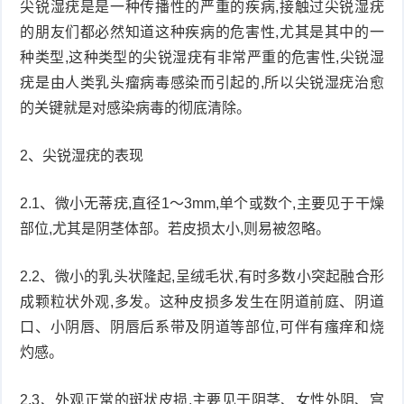
尖锐湿疣是是一种传播性的严重的疾病,接触过尖锐湿疣
衰
痤
的朋友们都必然知道这种疾病的危害性,尤其是其中的一
种类型,这种类型的尖锐湿疣有非常严重的危害性,尖锐湿
老
疮
风
疣是由人类乳头瘤病毒感染而引起的,所以尖锐湿疣治愈
的关键就是对感染病毒的彻底清除。
疹
皮
肤
2、尖锐湿疣的表现
疹
护
子
湿
2.1、微小无蒂疣,直径1～3mm,单个或数个,主要见于干燥
部位,尤其是阴茎体部。若皮损太小,则易被忽略。
理
疹
疱
2.2、微小的乳头状隆起,呈绒毛状,有时多数小突起融合形
疹
水
成颗粒状外观,多发。这种皮损多发生在阴道前庭、阴道
痘
荨
口、小阴唇、阴唇后系带及阴道等部位,可伴有瘙痒和烧
灼感。
麻
鱼
2.3、外观正常的斑状皮损,主要见于阴茎、女性外阴、宫
疹
鳞
手