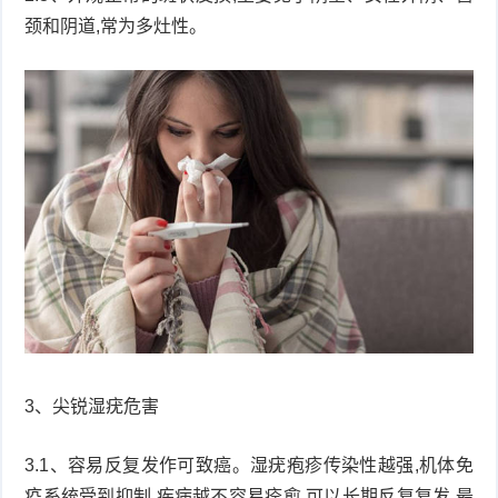
颈和阴道,常为多灶性。
症
足
疣
口
寻
常
扁
疣
平
尖
疣
锐
癣
湿
白
疣
癜
3、尖锐湿疣危害
风
3.1、容易反复发作可致癌。湿疣疱疹传染性越强,机体免
疫系统受到抑制,疾病越不容易痊愈,可以长期反复复发,最