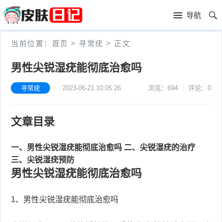
首
导航
页
首
当前位置：
首页
>
寻常疣
>
正文
页
皮
男性尖锐湿疣能彻底治愈吗
肤
过
寻常疣
2023-06-21 10:05:26
浏览：694
评论：0
护
敏
黑
文章目录
理
性
头
青
皮
春
一、男性尖锐湿疣能彻底治愈吗
二、尖锐湿疣的治疗
皮
三、尖锐湿疣预防
炎
痘
肤
毛
男性尖锐湿疣能彻底治愈吗
瘙
囊
粉
1、男性尖锐湿疣能彻底治愈吗
痒
炎
刺
抗