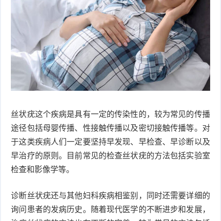
衰
痤
老
疮
风
疹
皮
肤
疹
护
子
湿
丝状疣这个疾病是具有一定的传染性的，较为常见的传播
途径包括母婴传播、性接触传播以及密切接触传播等。对
理
疹
疱
于这类疾病人们一定要坚持早发现、早检查、早诊断以及
疹
水
早治疗的原则。目前常见的检查丝状疣的方法包括实验室
检查和影像学等。
痘
荨
诊断丝状疣还与其他妇科疾病相鉴别，同时还需要详细的
麻
鱼
询问患者的发病历史。随着现代医学的不断进步和发展，
疹
鳞
手