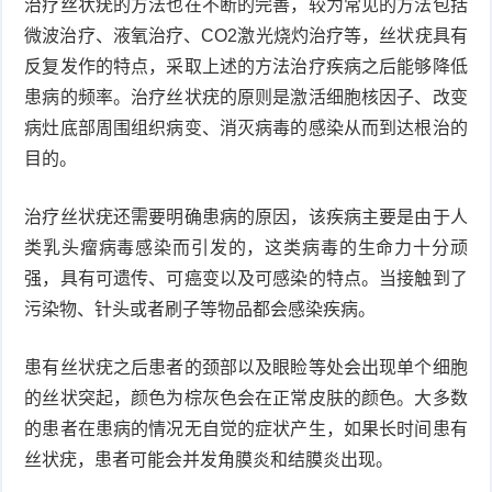
治疗丝状疣的方法也在不断的完善，较为常见的方法包括
微波治疗、液氧治疗、CO2激光烧灼治疗等，丝状疣具有
症
足
疣
反复发作的特点，采取上述的方法治疗疾病之后能够降低
患病的频率。治疗丝状疣的原则是激活细胞核因子、改变
口
寻
病灶底部周围组织病变、消灭病毒的感染从而到达根治的
常
扁
目的。
疣
平
尖
治疗丝状疣还需要明确患病的原因，该疾病主要是由于人
类乳头瘤病毒感染而引发的，这类病毒的生命力十分顽
疣
锐
癣
强，具有可遗传、可癌变以及可感染的特点。当接触到了
湿
白
污染物、针头或者刷子等物品都会感染疾病。
疣
癜
患有丝状疣之后患者的颈部以及眼睑等处会出现单个细胞
的丝状突起，颜色为棕灰色会在正常皮肤的颜色。大多数
风
的患者在患病的情况无自觉的症状产生，如果长时间患有
丝状疣，患者可能会并发角膜炎和结膜炎出现。