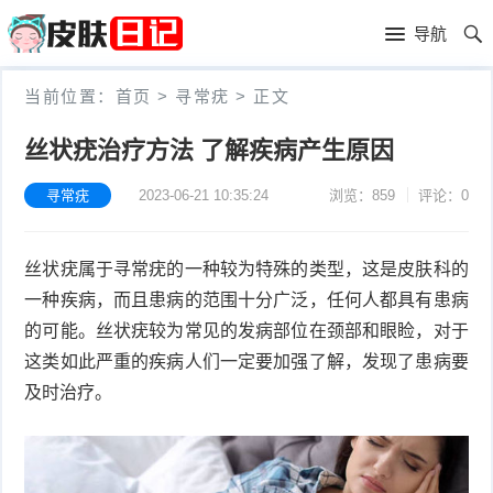
首
导航
页
首
当前位置：
首页
>
寻常疣
>
正文
页
皮
丝状疣治疗方法 了解疾病产生原因
肤
过
寻常疣
2023-06-21 10:35:24
浏览：859
评论：0
护
敏
黑
丝状疣属于寻常疣的一种较为特殊的类型，这是皮肤科的
理
性
头
青
一种疾病，而且患病的范围十分广泛，任何人都具有患病
皮
春
皮
的可能。丝状疣较为常见的发病部位在颈部和眼睑，对于
这类如此严重的疾病人们一定要加强了解，发现了患病要
炎
痘
肤
毛
及时治疗。
瘙
囊
粉
痒
炎
刺
抗