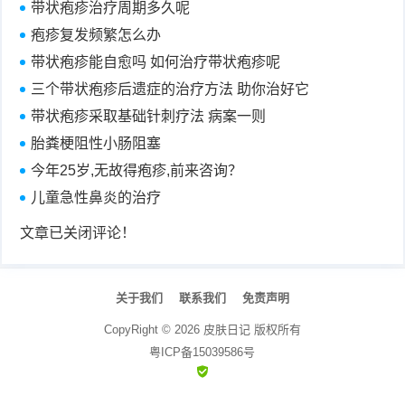
带状疱疹治疗周期多久呢
疱疹复发频繁怎么办
带状疱疹能自愈吗 如何治疗带状疱疹呢
三个带状疱疹后遗症的治疗方法 助你治好它
带状疱疹采取基础针刺疗法 病案一则
胎粪梗阻性小肠阻塞
今年25岁,无故得疱疹,前来咨询？
儿童急性鼻炎的治疗
文章已关闭评论！
关于我们
联系我们
免责声明
CopyRight ©
2026
皮肤日记
版权所有
粤ICP备15039586号