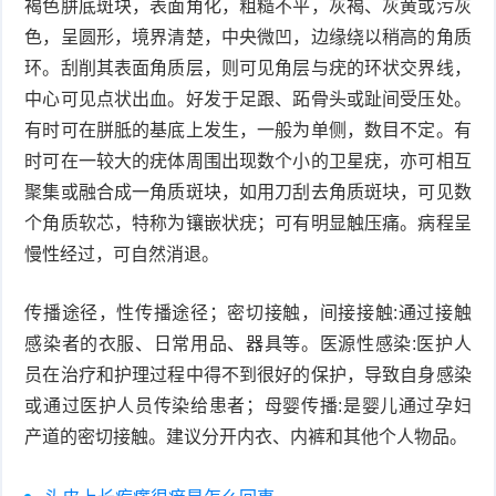
褐色胼底斑块，表面角化，粗糙不平，灰褐、灰黄或污灰
色，呈圆形，境界清楚，中央微凹，边缘绕以稍高的角质
症
足
疣
环。刮削其表面角质层，则可见角层与疣的环状交界线，
中心可见点状出血。好发于足跟、跖骨头或趾间受压处。
口
寻
有时可在胼胝的基底上发生，一般为单侧，数目不定。有
常
扁
时可在一较大的疣体周围出现数个小的卫星疣，亦可相互
聚集或融合成一角质斑块，如用刀刮去角质斑块，可见数
疣
平
尖
个角质软芯，特称为镶嵌状疣；可有明显触压痛。病程呈
疣
锐
慢性经过，可自然消退。
癣
湿
白
传播途径，性传播途径；密切接触，间接接触:通过接触
感染者的衣服、日常用品、器具等。医源性感染:医护人
疣
癜
员在治疗和护理过程中得不到很好的保护，导致自身感染
或通过医护人员传染给患者；母婴传播:是婴儿通过孕妇
风
产道的密切接触。建议分开内衣、内裤和其他个人物品。