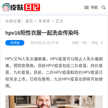
首
导航
页
首
当前位置：
首页
>
寻常疣
>
正文
页
皮
hpv16阳性衣服一起洗会传染吗
肤
过
寻常疣
2023-06-21 10:37:42
浏览：746
评论：0
护
敏
黑
HPV又叫人乳头瘤病毒，HPV疫苗可以阻止人乳头瘤病
理
性
头
青
毒，预防宫颈癌。目前HPV疫苗包括二价疫苗、四价疫
皮
春
皮
苗、九价疫苗。目前，二价HPV疫苗和四价HPV疫苗已
经完全上市，已经在使用，九价HPV疫苗也即将开始使
炎
痘
肤
毛
用。
瘙
囊
粉
痒
炎
刺
抗