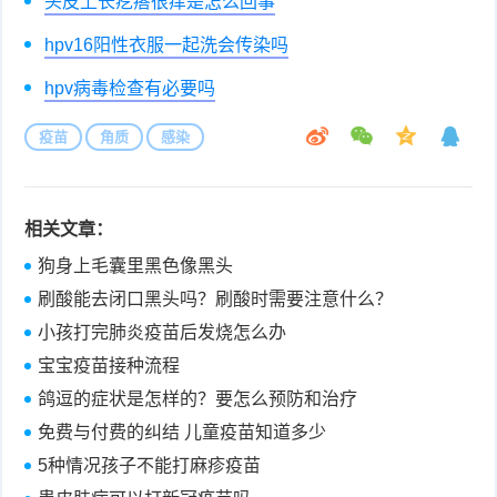
头皮上长疙瘩很痒是怎么回事
hpv16阳性衣服一起洗会传染吗
hpv病毒检查有必要吗
疫苗
角质
感染
相关文章：
狗身上毛囊里黑色像黑头
刷酸能去闭口黑头吗？刷酸时需要注意什么？
小孩打完肺炎疫苗后发烧怎么办
宝宝疫苗接种流程
鸽逗的症状是怎样的？要怎么预防和治疗
免费与付费的纠结 儿童疫苗知道多少
5种情况孩子不能打麻疹疫苗