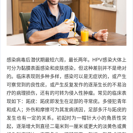
衰
痤
老
疮
风
疹
皮
肤
疹
感染病毒后潜伏期最短六周，最长两年。HPV感染大体上
护
子
湿
可分为黏膜表面感染和皮肤感染，但这种差别并不是绝对
的。临床表现则多种多样，感染可以是无症状的，或产生
理
疹
疱
可察觉到的良性疣，或产生反复发作的逐渐生长的不易治
疹
水
疗的病理损伤，还有的可转为侵入性肿瘤。常见的临床表
现如下：跖疣：跖疣即发生在足部的寻常疣。多侵犯青年
痘
荨
和成人；外伤和摩擦可为其发病诱因，足部多汗与跖疣的
发生也有一定的关系。初起时为一帽针大小的角质性突
麻
鱼
起，逐渐增大到直径二毫米到一厘米或更大的淡黄色或黄
疹
鳞
手