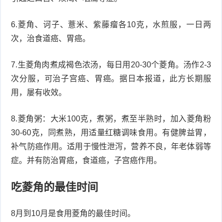
6.菱角、诃子、薏米、紫藤瘤各10克，水煎服，一日两
次，治食道癌、胃癌。
7.生菱角肉煮成褐色浓汤，每日用20-30个菱角。汤作2-3
次分服，可治子宫癌、胃癌。据日本报道，此方长期服
用，屡有收效。
8.菱角粥：大米100克，煮粥，煮至半熟时，加入菱角粉
30-60克，同煮熟，用适量红糖调味食用。有健脾益胃，
补气防癌作用。适用于慢性泄泻，营养不良，年老体弱等
症。并有防治胃癌，食道癌，子宫癌作用。
吃菱角的最佳时间
8月到10月是食用菱角的最佳时间。