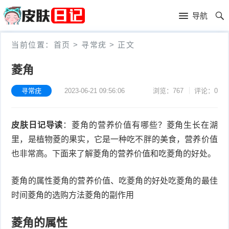
首
导航
页
首
当前位置：
首页
>
寻常疣
>
正文
页
皮
菱角
肤
过
寻常疣
2023-06-21 09:56:06
浏览：767
评论：0
护
敏
黑
皮肤日记导读
：菱角的营养价值有哪些？菱角生长在湖
理
性
头
青
里，是植物菱的果实，它是一种吃不胖的美食，营养价值
皮
春
皮
也非常高。下面来了解菱角的营养价值和吃菱角的好处。
炎
痘
肤
毛
菱角的属性菱角的营养价值、吃菱角的好处吃菱角的最佳
时间菱角的选购方法菱角的副作用
瘙
囊
粉
菱角的属性
痒
炎
刺
抗