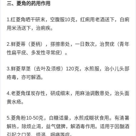
三、菱角的药用作用
1.红菱角晒干研末，空腹服10克，红痢用老酒送下，白痢
用米汤送下，治痢疾。
2.鲜菱蒂（菱柄），搽擦患处，一日数次，治赘疣（青年
性扁平疣、多发性寻常疣）。
3.鲜菱草茎（去叶及须根）120克，水煎服，治小儿头部
疮毒，亦可解酒。
4.老菱角煤炭存性，研成细末，用麻油调敷患处，治头面
黄水疮。
5.菱角粉10-50克，白糖适量，水煎成糊状食用。有清暑
解热，除烦止渴，益气健脾，解酒毒作用。适用于因酗酒
引起之口苦、烦渴、咽痛等症。