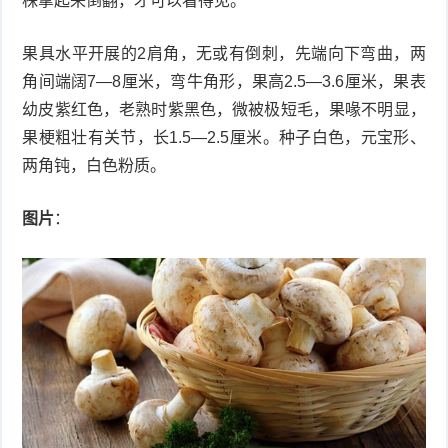
株拿起来倒翻，才可以看得见。
症
足
疣
果具水平开展的2肩角，无或有倒刺，先端向下弯曲，两
角间端阔7—8厘米，弯牛角形，果高2.5—3.6厘米，果表
口
寻
幼皮紫红色，老熟时紫黑色，微被极短毛，果喙不明显，
常
果梗粗壮有关节，长1.5—2.5厘米。种子白色，元宝形、
扁
两角钝，白色粉质。
疣
平
尖
图片
：
疣
锐
癣
湿
白
疣
癜
风