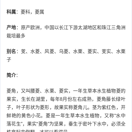
衰
痤
科属
：菱科，菱属
老
疮
风
产地
：原产欧洲，中国以长江下游太湖地区和珠江三角洲
栽培最多
疹
皮
肤
疹
别名
：芰、水菱、风菱、乌菱、水栗、菱实、芰实、水栗
子
护
子
湿
简介
：
理
疹
疱
菱角，又叫腰菱、水栗、菱实，一年生草本水生植物菱的
疹
水
果实，生长在湖里，每年8月份左右成熟，菱角藤长绿叶
痘
荨
子，叶子形状为菱形，故果实称菱角儿。茎为紫红色，开
鲜艳的黄色小花。菱是一年生草本水生植物，又称“水中
麻
鱼
落花生”，果实“菱角”为坚果，垂生于密叶下水中，必须全
疹
鳞
手