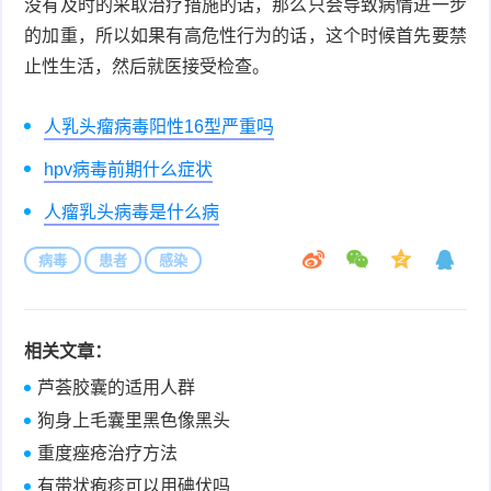
没有及时的采取治疗措施的话，那么只会导致病情进一步
的加重，所以如果有高危性行为的话，这个时候首先要禁
止性生活，然后就医接受检查。
人乳头瘤病毒阳性16型严重吗
hpv病毒前期什么症状
人瘤乳头病毒是什么病
病毒
患者
感染
相关文章：
芦荟胶囊的适用人群
狗身上毛囊里黑色像黑头
重度痤疮治疗方法
有带状疱疹可以用碘伏吗