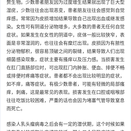
赘生物。少数患者朋友因为过度增生结果就出现了巨大型
湿疣，少数往往会出现恶变，患者朋友往往会感觉到自觉
症
足
疣
痒感。常常因为皮损增加结果导致自己出现出血或继发感
口
寻
染。女性可有阴道分泌物增多，大多数的患者无任何自觉
症状。如果发生在女性的阴道中，疣体一般比较狭窄，表
常
扁
面是非常湿润的，也往往会有糜烂出现。皮损因为有脓性
分泌物郁积，很容易顶破之间的裂缝，结果导致人们出现
疣
平
尖
细菌感染现象，症状主要有搔痒以及压力感。当损害发生
疣
锐
癣
在肛门直肠部位时，可出现肛门内肿胀、便血、排便不畅
或排便时疼痛等症状。患者都不会出现比较明显的症状，
湿
白
如不痒，痛等症状。有极少数患者，可能有轻微的局部瘙
痒，刺痛，这是最常见的表现。损害发生在口腔或咽喉部
疣
癜
往往吃饭比较困难，严重的话也会因为堵塞气管导致窒息
风
而死亡。
感染人乳头瘤病毒之后会有一定的潜伏期，这个时候如果