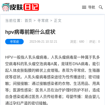
首
导航
页
首
当前位置：
首页
>
寻常疣
>
正文
页
皮
hpv病毒前期什么症状
肤
过
寻常疣
2023-06-21 10:32:21
浏览：680
评论：0
护
敏
黑
HPV一般指人乳头瘤病毒，人乳头瘤病毒是一种属于乳多
理
性
头
青
空病毒科的乳头瘤空泡病毒A属，是球形DNA病毒，能引
皮
春
皮
起人体皮肤黏膜的鳞状上皮增殖。表现为寻常疣、生殖器
疣等症状。人乳头瘤病毒感染途径为性传播途径；密切接
炎
痘
肤
毛
触；间接接触：通过接触感染者的衣物、生活用品、用具
等；医源性感染：医务人员在治疗护理时防护不好，造成
瘙
囊
粉
自身感染或通过医务人员传给患者；母婴传播：是由婴儿
痒
炎
刺
抗
通过孕妇产道的密切接触。