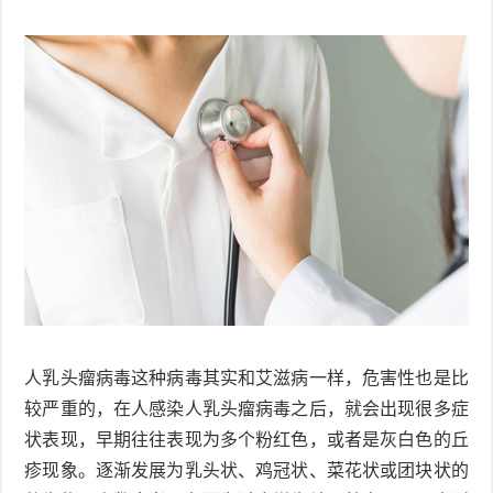
衰
痤
老
疮
风
疹
皮
肤
疹
护
子
湿
理
疹
疱
疹
水
人乳头瘤病毒这种病毒其实和艾滋病一样，危害性也是比
痘
荨
较严重的，在人感染人乳头瘤病毒之后，就会出现很多症
状表现，早期往往表现为多个粉红色，或者是灰白色的丘
麻
鱼
疹现象。逐渐发展为乳头状、鸡冠状、菜花状或团块状的
疹
鳞
手